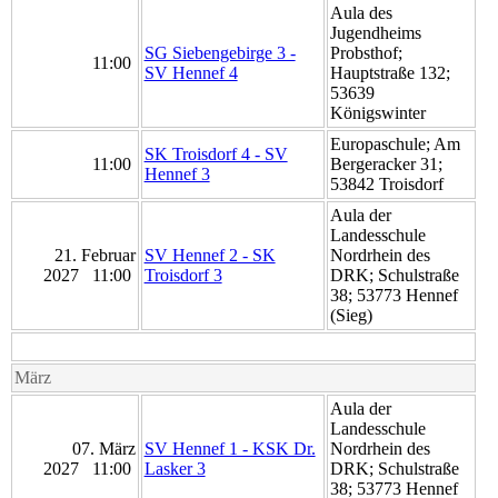
Aula des
Jugendheims
SG Siebengebirge 3 -
Probsthof;
11:00
SV Hennef 4
Hauptstraße 132;
53639
Königswinter
Europaschule; Am
SK Troisdorf 4 - SV
11:00
Bergeracker 31;
Hennef 3
53842 Troisdorf
Aula der
Landesschule
21. Februar
SV Hennef 2 - SK
Nordrhein des
2027 11:00
Troisdorf 3
DRK; Schulstraße
38; 53773 Hennef
(Sieg)
März
Aula der
Landesschule
07. März
SV Hennef 1 - KSK Dr.
Nordrhein des
2027 11:00
Lasker 3
DRK; Schulstraße
38; 53773 Hennef