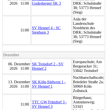
2026 11:00
Godesberger SK 3
DRK; Schulstraße
38; 53773 Hennef
(Sieg)
Aula der
Landesschule
SV Hennef 4 - SC
Nordrhein des
11:00
Siegburg 3
DRK; Schulstraße
38; 53773 Hennef
(Sieg)
Dezember
Europaschule; Am
06. Dezember
SK Troisdorf 2 - SV
Bergeracker 31;
2026 11:00
Hennef 2
53842 Troisdorf
Nachbarschaftscafe;
13. Dezember
SK Köln-Südwest 1 -
Briedeler Straße 2a;
2026 11:00
SV Hennef 1
50969 Köln
Zollstock
Bürgerhaus;
TTC GW Fritzdorf 3 -
Antoniusweg;
11:00
SV Hennef 3
53343