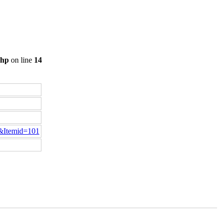
php
on line
14
1&Itemid=101