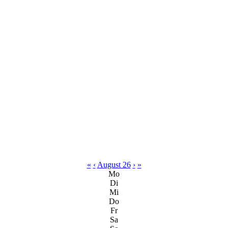
«
‹
August 26
›
»
Mo
Di
Mi
Do
Fr
Sa