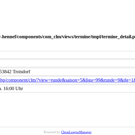
-hennef/components/com_clm/views/termine/tmpl/termine_detail.
53842 Troisdorf
dex.php/component/clm/?view=runde&saison=5&liga=99&runde=9&dg=
a. 16:00 Uhr
Powered by
ChessLeagueManager