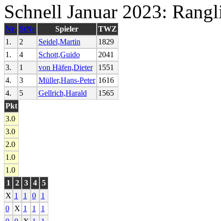
Schnell Januar 2023: Rangl
Nr.
StNr
Spieler
TWZ
1.
2
Seidel,Martin
1829
1.
4
Schott,Guido
2041
3.
1
von Häfen,Dieter
1551
4.
3
Müller,Hans-Peter
1616
4.
5
Gellrich,Harald
1565
Pkt
3.0
3.0
2.0
1.0
1.0
1
2
3
4
5
X
1
1
0
1
0
X
1
1
1