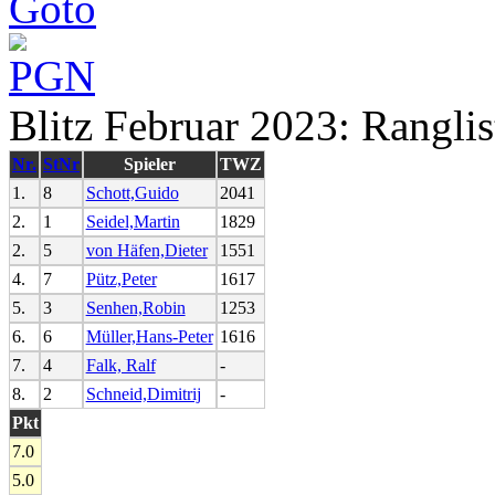
Blitz Februar 2023: Ranglis
Nr.
StNr
Spieler
TWZ
1.
8
Schott,Guido
2041
2.
1
Seidel,Martin
1829
2.
5
von Häfen,Dieter
1551
4.
7
Pütz,Peter
1617
5.
3
Senhen,Robin
1253
6.
6
Müller,Hans-Peter
1616
7.
4
Falk, Ralf
-
8.
2
Schneid,Dimitrij
-
Pkt
7.0
5.0