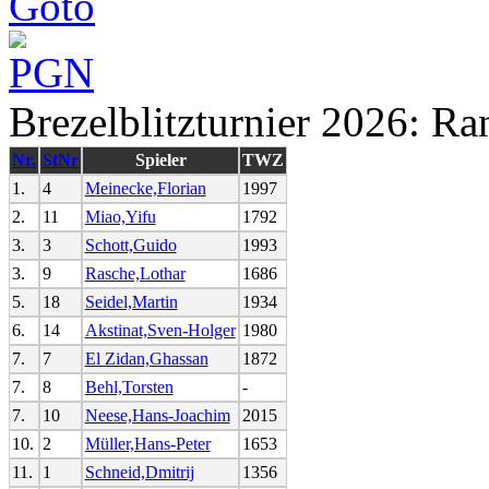
Brezelblitzturnier 2026: Ra
Nr.
StNr
Spieler
TWZ
1.
4
Meinecke,Florian
1997
2.
11
Miao,Yifu
1792
3.
3
Schott,Guido
1993
3.
9
Rasche,Lothar
1686
5.
18
Seidel,Martin
1934
6.
14
Akstinat,Sven-Holger
1980
7.
7
El Zidan,Ghassan
1872
7.
8
Behl,Torsten
-
7.
10
Neese,Hans-Joachim
2015
10.
2
Müller,Hans-Peter
1653
11.
1
Schneid,Dmitrij
1356