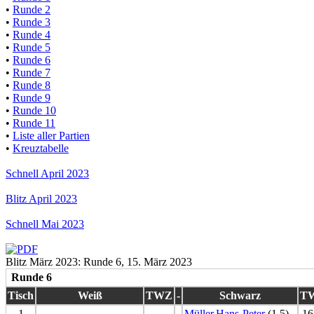
•
Runde 2
•
Runde 3
•
Runde 4
•
Runde 5
•
Runde 6
•
Runde 7
•
Runde 8
•
Runde 9
•
Runde 10
•
Runde 11
•
Liste aller Partien
•
Kreuztabelle
Schnell April 2023
Blitz April 2023
Schnell Mai 2023
Blitz März 2023: Runde 6, 15. März 2023
Runde 6
Tisch
Weiß
TWZ
-
Schwarz
T
1
-
-
Müller,Hans-Peter
(1.5)
16