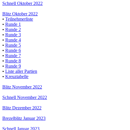
Schnell Oktober 2022
Blitz Oktober 2022
•
Teilnehmerliste
•
Runde 1
•
Runde 2
•
Runde 3
•
Runde 4
•
Runde 5
•
Runde 6
•
Runde 7
•
Runde 8
•
Runde 9
•
Liste aller Partien
•
Kreuztabelle
Blitz November 2022
Schnell November 2022
Blitz Dezember 2022
Brezelblitz Januar 2023
Schnell Januar 2023