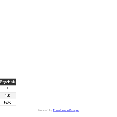
Ergebnis
*
1:0
½:½
Powered by
ChessLeagueManager