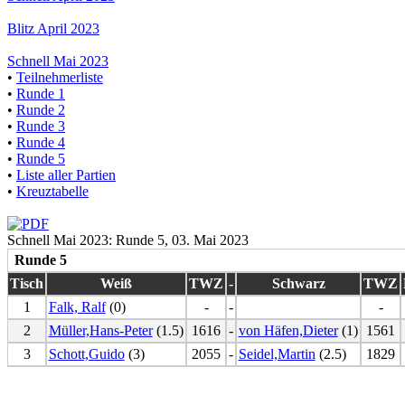
Blitz April 2023
Schnell Mai 2023
•
Teilnehmerliste
•
Runde 1
•
Runde 2
•
Runde 3
•
Runde 4
•
Runde 5
•
Liste aller Partien
•
Kreuztabelle
Schnell Mai 2023: Runde 5, 03. Mai 2023
Runde 5
Tisch
Weiß
TWZ
-
Schwarz
TWZ
1
Falk, Ralf
(0)
-
-
-
2
Müller,Hans-Peter
(1.5)
1616
-
von Häfen,Dieter
(1)
1561
3
Schott,Guido
(3)
2055
-
Seidel,Martin
(2.5)
1829