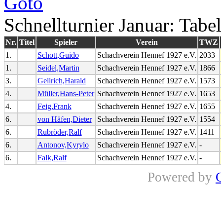
Schnellturnier Januar: Tabel
Nr.
Titel
Spieler
Verein
TWZ
1.
Schott,Guido
Schachverein Hennef 1927 e.V.
2033
1.
Seidel,Martin
Schachverein Hennef 1927 e.V.
1866
3.
Gellrich,Harald
Schachverein Hennef 1927 e.V.
1573
4.
Müller,Hans-Peter
Schachverein Hennef 1927 e.V.
1653
4.
Feig,Frank
Schachverein Hennef 1927 e.V.
1655
6.
von Häfen,Dieter
Schachverein Hennef 1927 e.V.
1554
6.
Rubröder,Ralf
Schachverein Hennef 1927 e.V.
1411
6.
Antonov,Kyrylo
Schachverein Hennef 1927 e.V.
-
6.
Falk,Ralf
Schachverein Hennef 1927 e.V.
-
Powered by