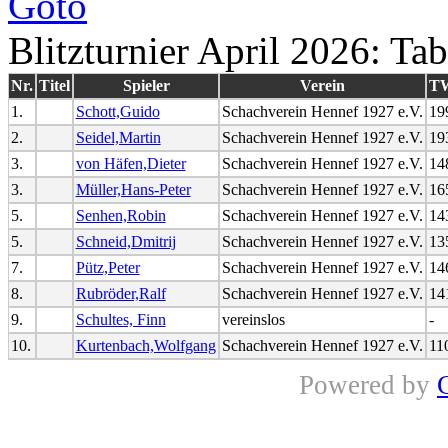
Blitzturnier April 2026: Tab
Nr.
Titel
Spieler
Verein
T
1.
Schott,Guido
Schachverein Hennef 1927 e.V.
19
2.
Seidel,Martin
Schachverein Hennef 1927 e.V.
19
3.
von Häfen,Dieter
Schachverein Hennef 1927 e.V.
14
3.
Müller,Hans-Peter
Schachverein Hennef 1927 e.V.
16
5.
Senhen,Robin
Schachverein Hennef 1927 e.V.
14
5.
Schneid,Dmitrij
Schachverein Hennef 1927 e.V.
13
7.
Pütz,Peter
Schachverein Hennef 1927 e.V.
14
8.
Rubröder,Ralf
Schachverein Hennef 1927 e.V.
14
9.
Schultes, Finn
vereinslos
-
10.
Kurtenbach,Wolfgang
Schachverein Hennef 1927 e.V.
11
Powered by