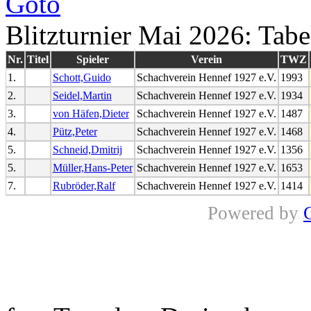
Blitzturnier Mai 2026: Tabe
Nr.
Titel
Spieler
Verein
TWZ
1.
Schott,Guido
Schachverein Hennef 1927 e.V.
1993
2.
Seidel,Martin
Schachverein Hennef 1927 e.V.
1934
3.
von Häfen,Dieter
Schachverein Hennef 1927 e.V.
1487
4.
Pütz,Peter
Schachverein Hennef 1927 e.V.
1468
5.
Schneid,Dmitrij
Schachverein Hennef 1927 e.V.
1356
5.
Müller,Hans-Peter
Schachverein Hennef 1927 e.V.
1653
7.
Rubröder,Ralf
Schachverein Hennef 1927 e.V.
1414
Powered by