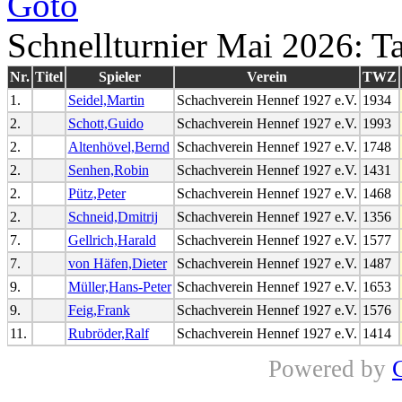
Schnellturnier Mai 2026: Ta
Nr.
Titel
Spieler
Verein
TWZ
1.
Seidel,Martin
Schachverein Hennef 1927 e.V.
1934
2.
Schott,Guido
Schachverein Hennef 1927 e.V.
1993
2.
Altenhövel,Bernd
Schachverein Hennef 1927 e.V.
1748
2.
Senhen,Robin
Schachverein Hennef 1927 e.V.
1431
2.
Pütz,Peter
Schachverein Hennef 1927 e.V.
1468
2.
Schneid,Dmitrij
Schachverein Hennef 1927 e.V.
1356
7.
Gellrich,Harald
Schachverein Hennef 1927 e.V.
1577
7.
von Häfen,Dieter
Schachverein Hennef 1927 e.V.
1487
9.
Müller,Hans-Peter
Schachverein Hennef 1927 e.V.
1653
9.
Feig,Frank
Schachverein Hennef 1927 e.V.
1576
11.
Rubröder,Ralf
Schachverein Hennef 1927 e.V.
1414
Powered by