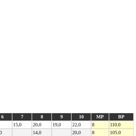
6
7
8
9
10
MP
BP
15,0
20,0
19,0
22,0
8
110.0
0
14,0
20,0
8
105.0