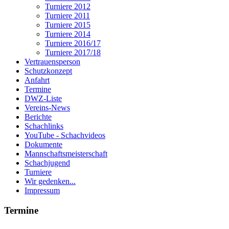
Turniere 2012
Turniere 2011
Turniere 2015
Turniere 2014
Turniere 2016/17
Turniere 2017/18
Vertrauensperson
Schutzkonzept
Anfahrt
Termine
DWZ-Liste
Vereins-News
Berichte
Schachlinks
YouTube - Schachvideos
Dokumente
Mannschaftsmeisterschaft
Schachjugend
Turniere
Wir gedenken...
Impressum
Termine