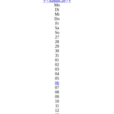
«
‹
August 26
›
»
Mo
Di
Mi
Do
Fr
Sa
So
27
28
29
30
31
01
02
03
04
05
06
07
08
09
10
11
12