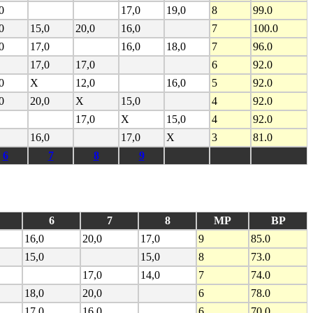
0
17,0
19,0
8
99.0
0
15,0
20,0
16,0
7
100.0
0
17,0
16,0
18,0
7
96.0
17,0
17,0
6
92.0
0
X
12,0
16,0
5
92.0
0
20,0
X
15,0
4
92.0
17,0
X
15,0
4
92.0
16,0
17,0
X
3
81.0
6
7
8
9
6
7
8
MP
BP
16,0
20,0
17,0
9
85.0
15,0
15,0
8
73.0
17,0
14,0
7
74.0
18,0
20,0
6
78.0
17,0
16,0
6
70.0