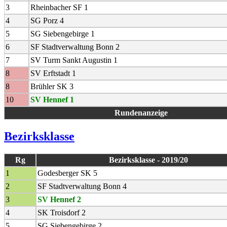
3
Rheinbacher SF 1
4
SG Porz 4
5
SG Siebengebirge 1
6
SF Stadtverwaltung Bonn 2
7
SV Turm Sankt Augustin 1
8
SV Erftstadt 1
8
Brühler SK 3
10
SV Hennef 1
Rundenanzeige
Bezirksklasse
Rg
Bezirksklasse - 2019/20
1
Godesberger SK 5
2
SF Stadtverwaltung Bonn 4
3
SV Hennef 2
4
SK Troisdorf 2
5
SG Siebengebirge 2