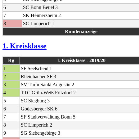
6
SC Bonn Beuel 3
7
SK Heimerzheim 2
8
SC Limperich 1
Rundenanzeige
1. Kreisklasse
Rg
1. Kreisklasse - 2019/20
1
SF Seelscheid 1
2
Rheinbacher SF 3
3
SV Turm Sankt Augustin 2
4
TTC Grün-Weiß Fritzdorf 2
5
SC Siegburg 3
6
Godesberger SK 6
7
SF Stadtverwaltung Bonn 5
8
SC Limperich 2
9
SG Siebengebirge 3