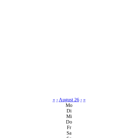
«
‹
August 26
›
»
Mo
Di
Mi
Do
Fr
Sa