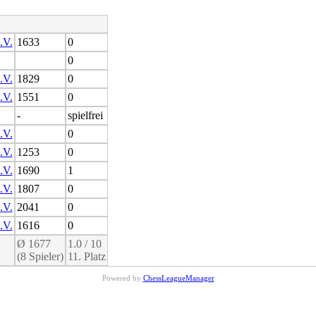
.V.
1633
0
0
.V.
1829
0
.V.
1551
0
-
spielfrei
.V.
0
.V.
1253
0
.V.
1690
1
.V.
1807
0
.V.
2041
0
.V.
1616
0
Ø 1677
1.0 / 10
(8 Spieler)
11. Platz
Powered by
ChessLeagueManager