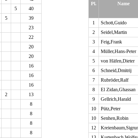
Pl.
Name
5
40
5
39
1
Schott,Guido
23
2
Seidel,Martin
22
3
Feig,Frank
20
4
Müller,Hans-Peter
20
5
von Häfen,Dieter
16
6
Schneid,Dmitrij
16
7
Rubröder,Ralf
16
8
El Zidan,Ghassan
2
13
9
Gellrich,Harald
8
10
Pütz,Peter
8
10
Senhen,Robin
8
12
Kreienbaum,Sigru
8
13
Kurtenbach,Wolfg