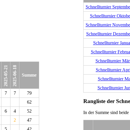
Schnellturnier Septembe
Schnellturnier Oktobe
Schnellturnier Novembe
Schnellturnier Dezembe
Schnellturnier Janua
Schnellturnier Februa
Schnellturnier Mär
2025-05-21
2025-06-18
Schnellturnier Apri
Summe
Schnellturnier Ma
Schnellturnier Jun
7
7
79
Rangliste der Schne
62
6
4
52
In der Summe sind beide 
2
47
5
42