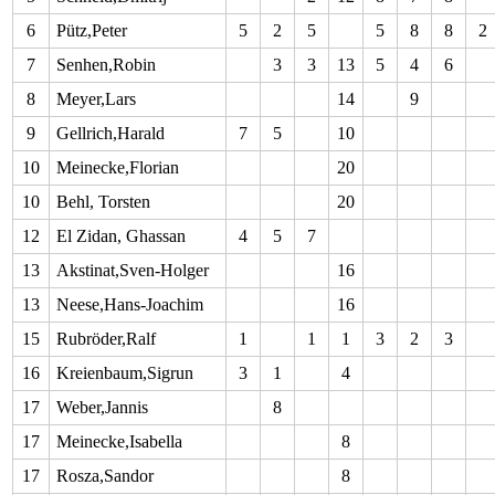
6
Pütz,Peter
5
2
5
5
8
8
2
7
Senhen,Robin
3
3
13
5
4
6
8
Meyer,Lars
14
9
9
Gellrich,Harald
7
5
10
10
Meinecke,Florian
20
10
Behl, Torsten
20
12
El Zidan, Ghassan
4
5
7
13
Akstinat,Sven-Holger
16
13
Neese,Hans-Joachim
16
15
Rubröder,Ralf
1
1
1
3
2
3
16
Kreienbaum,Sigrun
3
1
4
17
Weber,Jannis
8
17
Meinecke,Isabella
8
17
Rosza,Sandor
8