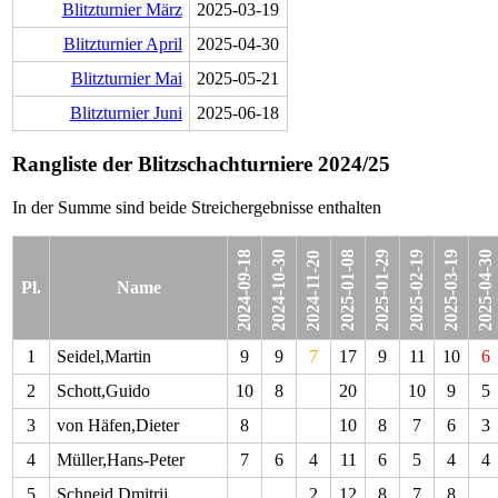
Blitzturnier März
2025-03-19
Blitzturnier April
2025-04-30
Blitzturnier Mai
2025-05-21
Blitzturnier Juni
2025-06-18
Rangliste der Blitzschachturniere 2024/25
In der Summe sind beide Streichergebnisse enthalten
2024-09-18
2024-10-30
2025-01-08
2025-01-29
2025-02-19
2025-03-19
2025-04-30
2024-11-20
Pl.
Name
1
Seidel,Martin
9
9
7
17
9
11
10
6
2
Schott,Guido
10
8
20
10
9
5
3
von Häfen,Dieter
8
10
8
7
6
3
4
Müller,Hans-Peter
7
6
4
11
6
5
4
4
5
Schneid,Dmitrij
2
12
8
7
8