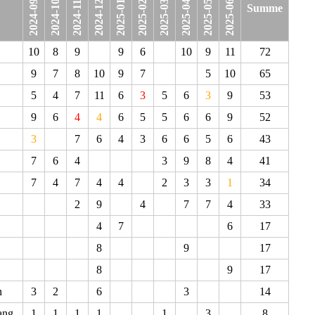
2024-09-04
2024-10-02
2024-12-04
2025-01-22
2025-02-26
2025-03-05
2025-04-02
2025-05-07
2025-06-04
2024-11-06
Summe
10
8
9
9
6
10
9
11
72
9
7
8
10
9
7
5
10
65
5
4
7
11
6
3
5
6
3
9
53
9
6
4
4
6
5
5
6
6
9
52
3
7
6
4
3
6
6
5
6
43
7
6
4
3
9
8
4
41
7
4
7
4
4
2
3
3
1
34
2
9
4
7
7
4
33
4
7
6
17
8
9
17
8
9
17
n
3
2
6
3
14
ang
1
1
1
1
1
3
8